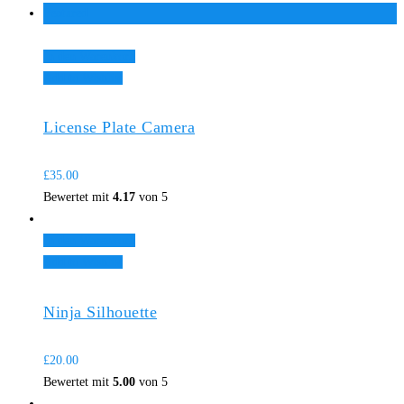
Featured
In den Warenkorb
Add to Wishlist
License Plate Camera
£
35.00
Bewertet mit
4.17
von 5
In den Warenkorb
Add to Wishlist
Ninja Silhouette
£
20.00
Bewertet mit
5.00
von 5