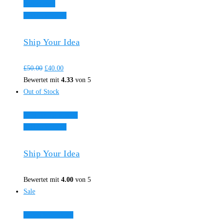
Weiterlesen
Add to Wishlist
Ship Your Idea
£
50.00
£
40.00
Bewertet mit
4.33
von 5
Out of Stock
Ausführung wählen
Add to Wishlist
Ship Your Idea
Bewertet mit
4.00
von 5
Sale
In den Warenkorb