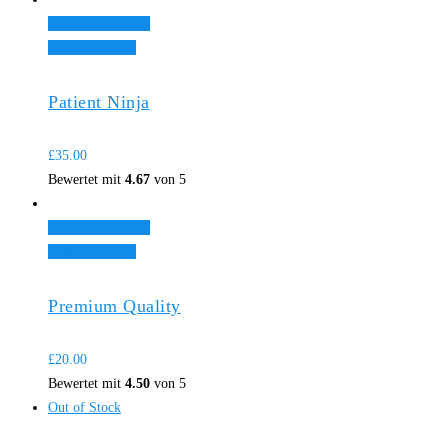
In den Warenkorb
Add to Wishlist
Patient Ninja
£
35.00
Bewertet mit
4.67
von 5
In den Warenkorb
Add to Wishlist
Premium Quality
£
20.00
Bewertet mit
4.50
von 5
Out of Stock